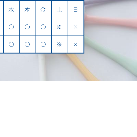
水
木
金
土
日
〇
〇
〇
※
×
〇
〇
〇
※
×