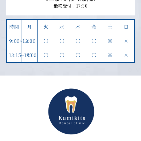
最終受付：17:30
時間
月
火
水
木
金
土
日
9:00~12:00
〇
〇
〇
〇
〇
※
×
13:15~18:00
〇
〇
〇
〇
〇
※
×